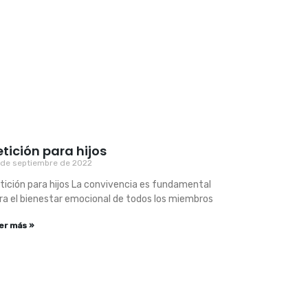
etición para hijos
 de septiembre de 2022
tición para hijos La convivencia es fundamental
ra el bienestar emocional de todos los miembros
er más »