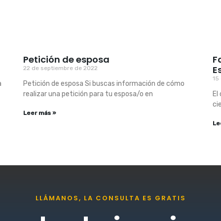
Petición de esposa
F
E
22 de septiembre de 2022
15
a
Petición de esposa Si buscas información de cómo
realizar una petición para tu esposa/o en
El
ci
Leer más »
Le
LLÁMANOS, LA CONSULTA ES GRATIS